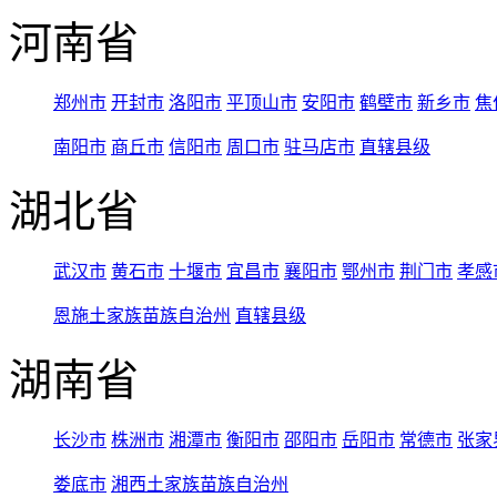
河南省
郑州市
开封市
洛阳市
平顶山市
安阳市
鹤壁市
新乡市
焦
南阳市
商丘市
信阳市
周口市
驻马店市
直辖县级
湖北省
武汉市
黄石市
十堰市
宜昌市
襄阳市
鄂州市
荆门市
孝感
恩施土家族苗族自治州
直辖县级
湖南省
长沙市
株洲市
湘潭市
衡阳市
邵阳市
岳阳市
常德市
张家
娄底市
湘西土家族苗族自治州