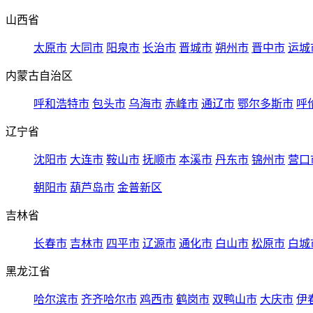
山西省
太原市
大同市
阳泉市
长治市
晋城市
朔州市
晋中市
运城
内蒙古自治区
呼和浩特市
包头市
乌海市
赤峰市
通辽市
鄂尔多斯市
呼
辽宁省
沈阳市
大连市
鞍山市
抚顺市
本溪市
丹东市
锦州市
营口
朝阳市
葫芦岛市
金普新区
吉林省
长春市
吉林市
四平市
辽源市
通化市
白山市
松原市
白城
黑龙江省
哈尔滨市
齐齐哈尔市
鸡西市
鹤岗市
双鸭山市
大庆市
伊