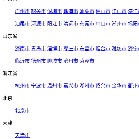
广州市
韶关市
深圳市
珠海市
汕头市
佛山市
江门市
湛江
汕尾市
河源市
阳江市
清远市
东莞市
中山市
潮州市
揭阳
山东省
济南市
青岛市
淄博市
枣庄市
东营市
烟台市
潍坊市
济宁
临沂市
德州市
聊城市
滨州市
菏泽市
浙江省
杭州市
宁波市
温州市
嘉兴市
湖州市
绍兴市
金华市
衢州
北京
北京市
天津
天津市