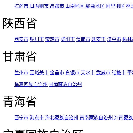
拉萨市
日喀则市
昌都市
山南地区
那曲地区
阿里地区
林
陕西省
西安市
铜川市
宝鸡市
咸阳市
渭南市
延安市
汉中市
榆林
甘肃省
兰州市
嘉峪关市
金昌市
白银市
天水市
武威市
张掖市
平
临夏回族自治州
甘南藏族自治州
青海省
西宁市
海东市
海北藏族自治州
黄南藏族自治州
海南藏族