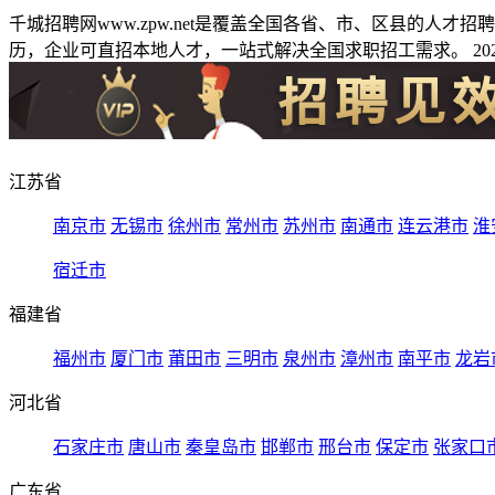
千城招聘网www.zpw.net是覆盖全国各省、市、区县的人
历，企业可直招本地人才，一站式解决全国求职招工需求。 2026
江苏省
南京市
无锡市
徐州市
常州市
苏州市
南通市
连云港市
淮
宿迁市
福建省
福州市
厦门市
莆田市
三明市
泉州市
漳州市
南平市
龙岩
河北省
石家庄市
唐山市
秦皇岛市
邯郸市
邢台市
保定市
张家口
广东省