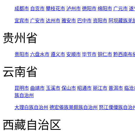
成都市
自贡市
攀枝花市
泸州市
德阳市
绵阳市
广元市
遂
宜宾市
广安市
达州市
雅安市
巴中市
资阳市
阿坝藏族羌
贵州省
贵阳市
六盘水市
遵义市
安顺市
毕节市
铜仁市
黔西南布
云南省
昆明市
曲靖市
玉溪市
保山市
昭通市
丽江市
普洱市
临沧
族自治州
大理白族自治州
德宏傣族景颇族自治州
怒江傈僳族自治
西藏自治区