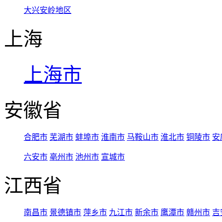
大兴安岭地区
上海
上海市
安徽省
合肥市
芜湖市
蚌埠市
淮南市
马鞍山市
淮北市
铜陵市
安
六安市
亳州市
池州市
宣城市
江西省
南昌市
景德镇市
萍乡市
九江市
新余市
鹰潭市
赣州市
吉